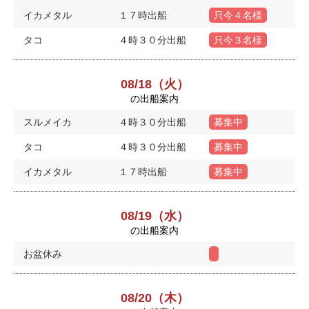
イカメタル
１７時出船
只今４名様
タコ
４時３０分出船
只今３名様
08/18（火）
の出船案内
スルメイカ
４時３０分出船
募集中
タコ
４時３０分出船
募集中
イカメタル
１７時出船
募集中
08/19（水）
の出船案内
お盆休み
08/20（木）