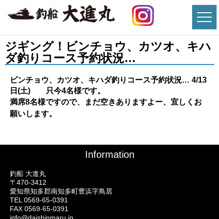
ジギング！ビンチョウ、カツオ、キハ
ダ釣りコース予約状況…
ビンチョウ、カツオ、キハダ釣りコース予約状況…
4/13
日(土) 只今4名様です。
満席8名様ですので、まだ空きありますよー、宜しくお
願いします。
Information
釣船 大進丸
〒470-3412
愛知県知多郡南知多町豊浜字鳥居
TEL 0569-65-0391
FAX 0569-65-0391
info@daishinmaru.jp