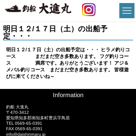
明日１２/１７日（土）の出船予
定・・・
明日１２/１７日（土）の出船予定は・・・ ヒラメ釣りコ
ース まだまだ空き多数あります。 フグ釣りコー
ス 満席です。ありがとうございます！ アジ＆
メバル釣りコース まだまだ空き多数あります。 皆様遊
びに来てくださいね～
Information
釣船 大進丸
〒470-3412
愛知県知多郡南知多町豊浜字鳥居
TEL 0569-65-0391
FAX 0569-65-0391
info@daishinmaru.jp