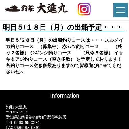
明日５/１８日（月）の出船予定・・・
明日５/２８日（月）の出船釣りコースは・・・ スルメイ
カ釣りコース （募集中） 赤ムツ釣りコース （残
り２名様） ジギング釣りコース （只今６名様） イサ
キ＆アジ釣りコース（空き多数） を予定しております！
各釣りコース空き多数ありますので皆様遊びに来てくだ
さいね～
Information
釣船 大進丸
〒470-3412
愛知県知多郡南知多町豊浜字鳥居
TEL 0569-65-0391
FAX 0569-65-0391