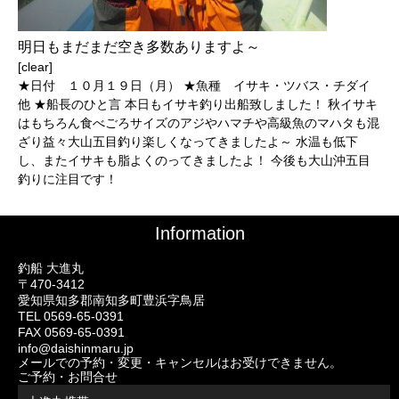
明日もまだまだ空き多数ありますよ～
[clear]
★日付 １０月１９日（月） ★魚種 イサキ・ツバス・チダイ
他 ★船長のひと言 本日もイサキ釣り出船致しました！ 秋イサキ
はもちろん食べごろサイズのアジやハマチや高級魚のマハタも混
ざり益々大山五目釣り楽しくなってきましたよ～ 水温も低下
し、またイサキも脂よくのってきましたよ！ 今後も大山沖五目
釣りに注目です！
Information
釣船 大進丸
〒470-3412
愛知県知多郡南知多町豊浜字鳥居
TEL 0569-65-0391
FAX 0569-65-0391
info@daishinmaru.jp
メールでの予約・変更・キャンセルはお受けできません。
ご予約・お問合せ