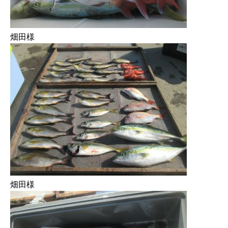
畑田様
畑田様