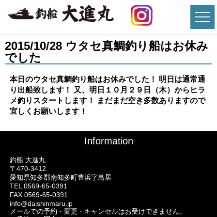
2015/10/28 ウタセ真鯛釣り船はお休み
でした
本日のウタセ真鯛釣り船はお休みでした！ 明日は通常通
り出船致します！ 又、明日１０月２９日（木）からヒラ
メ釣りスタートします！ まだまだ空き多数ありますので
宜しくお願いします！
Information
釣船 大進丸
〒470-3412
愛知県知多郡南知多町豊浜字鳥居
TEL 0569-65-0391
FAX 0569-65-0391
info@daishinmaru.jp
メールでの予約・変更・キャンセルはお受けできません。