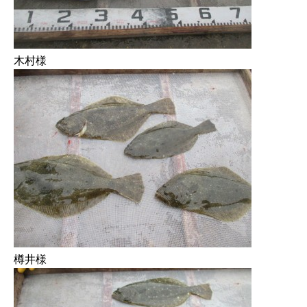
木村様
樽井様