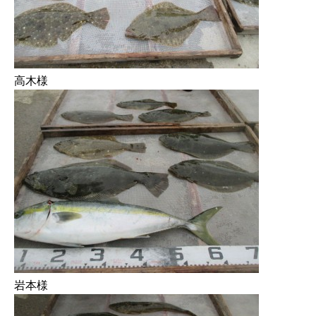
高木様
岩本様