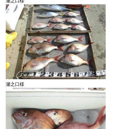
瀬之口様
瀬之口様