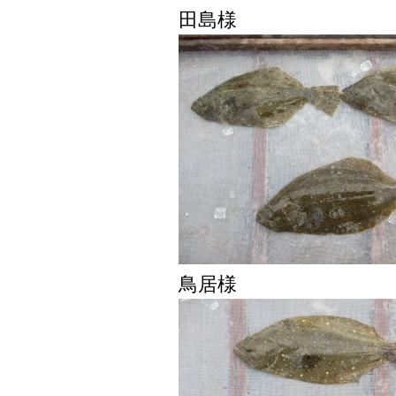
田島様
鳥居様