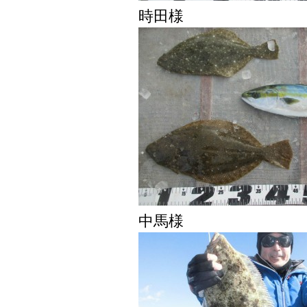
時田様
中馬様