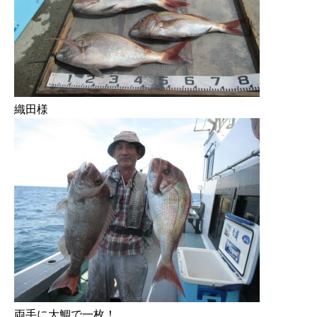
織田様
両手に大鯛で一枚！