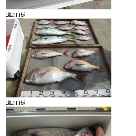
瀬之口様
瀬之口様