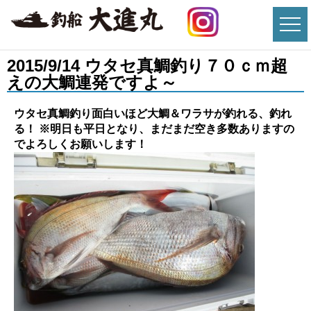
2015/9/14 ウタセ真鯛釣り７０ｃｍ超
えの大鯛連発ですよ～
ウタセ真鯛釣り面白いほど大鯛＆ワラサが釣れる、釣れ
る！
※明日も平日となり、まだまだ空き多数ありますの
でよろしくお願いします！