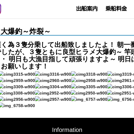
ヒラメ大爆釣～炸裂～
く為３隻分乗して出船致しましたよ！ 朝一
したが、３隻ともに良型ヒラメ大爆釣～ 竿
・ 明日も大漁目指して頑張りますよ～ 明
くお願いします！
Information