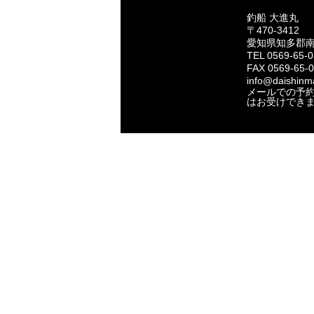
釣船 大進丸
〒470-3412
愛知県知多郡
TEL 0569-65-
FAX 0569-65-
info@daishinma
メールでの予
はお受けでき