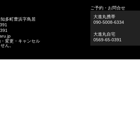
ご予約・お問合せ
大進丸携帯
南知多町豊浜字鳥居
090-5008-6334
0391
0391
大進丸自宅
ru.jp
0569-65-0391
約・変更・キャンセル
ません。