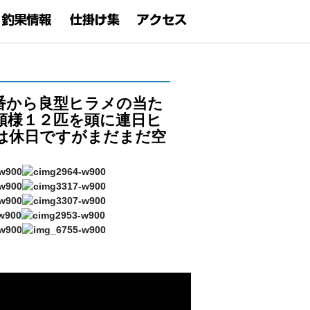
番から良型ヒラメの当た
頭様１２匹を頭に連日ヒ
日は休日ですがまだまだ空