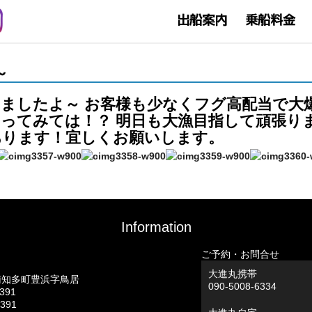
～
ましたよ～ お客様も少なくフグ高配当で大
ってみては！？ 明日も大漁目指して頑張り
あります！宜しくお願いします。
Information
ご予約・お問合せ
大進丸携帯
南知多町豊浜字鳥居
090-5008-6334
0391
0391