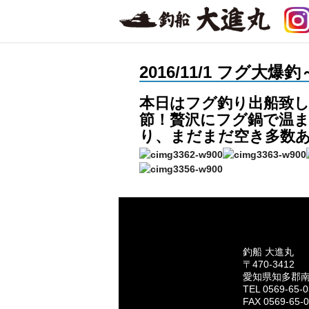
2016/11/1 フグ大爆釣
本日はフグ釣り出船致し
節！贅沢にフグ鍋で温ま
り、まだまだ空き多数
釣船 大進丸
〒470-3412
愛知県知多郡
TEL 0569-65-
FAX 0569-65-