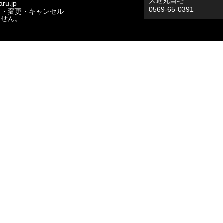
大進丸自宅
ru.jp
0569-65-0391
約・変更・キャンセル
ません。