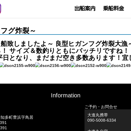
ヒガンフグ炸裂～
船致しましたよ～ 良型ヒガンフグ炸裂大漁
！ サイズ＆数釣りともにバッチリですね！
平日となり、まだまだ空き多数あります！宜
Information
ご予約・お問合せ
大進丸携帯
南知多町豊浜字鳥居
090-5008-6334
0391
0391