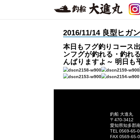
2016/11/14 良型
本日もフグ釣りコース出
ンフグが釣れる・釣れる
んばりますよ～ 明日も
釣船 大進丸
〒470-3412
愛知県知多郡
TEL 0569-65-
FAX 0569-65-