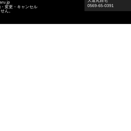
大進丸自宅
ru.jp
0569-65-0391
約・変更・キャンセル
ません。