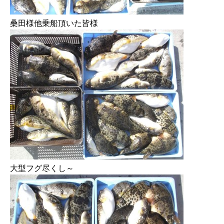
桑田様他乗船頂いた皆様
大型フグ尽くし～