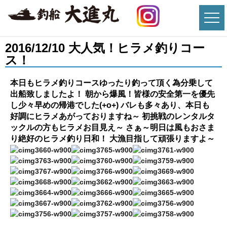
2016/12/10 大人気！ヒラメ釣りコー
ス！
本日もヒラメ釣りコースゆったり釣って頂く為分乗して
出船致しましたよ！ 朝から爆風！皆様の安全第一を優先
し少々早めの帰港でした(+o+) バレも多々あり、本日も
好調にヒラメあがっておりますね～ 初挑戦のレンタルタ
ックルの方もヒラメお目見え～ さぁ～明日は風もおさま
り絶好のヒラメ釣り日和！ 大漁目指して頑張りますよ～