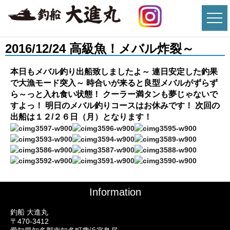
2016/12/24 高級魚！メバル炸裂～
本日もメバル釣り出船致しましたよ～ 連日安定した釣果
で大漁モード突入～ 時合いが来ると良型メバルがずらず
ら～っと入れ食い状態！ クーラー満タンも夢じゃないで
すよっ！ 明日のメバル釣りコースはお休みです！ 次回の
出船は１２/２６日（月）となります！
Information
釣船 大進丸
〒470-3412