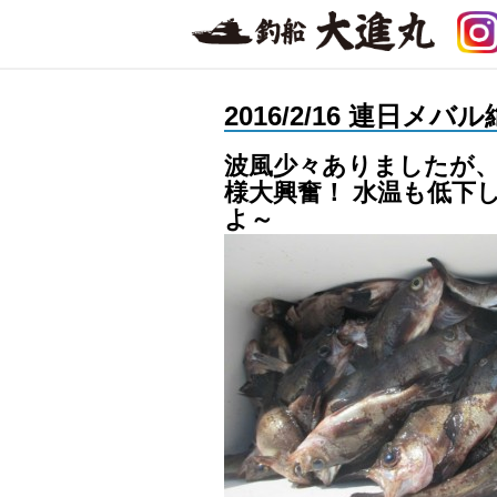
2016/2/16 連日メ
波風少々ありましたが、
様大興奮！ 水温も低下
よ～