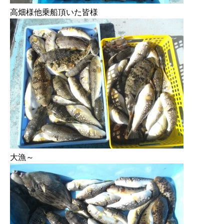
高畑様他乗船頂いた皆様
大漁～