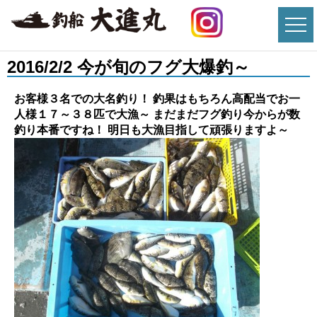
2016/2/2 今が旬のフグ大爆釣～
お客様３名での大名釣り！ 釣果はもちろん高配当でお一
人様１７～３８匹で大漁～ まだまだフグ釣り今からが数
釣り本番ですね！ 明日も大漁目指して頑張りますよ～