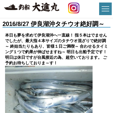
2016/8/27 伊良湖沖タチウオ絶好調～
本日も夢を求めて伊良湖沖へ一直線！
指５本はでません
でしたが、最大指４本サイズのタチウオ混ざりで絶好調
～ 終始当たりもあり、皆様１日ご満喫～ 合わせるタイミ
ング１つで釣果が伸ばせますね～ 明日も出船予定です！
明日は休日ですが台風接近の為、超空いております。 ご
予約お待ちしておりま～す！