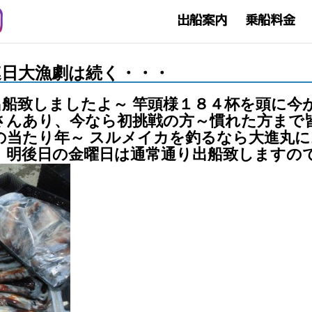
イカ連日大漁劇は続く・・・
船致しましたよ～ 竿頭様１８４杯を頭に今
さんあり、今なら初挑戦の方～慣れた方まで
の当たり年～ スルメイカを釣るなら大進丸に
 明後日の金曜日は通常通り出船致しますの