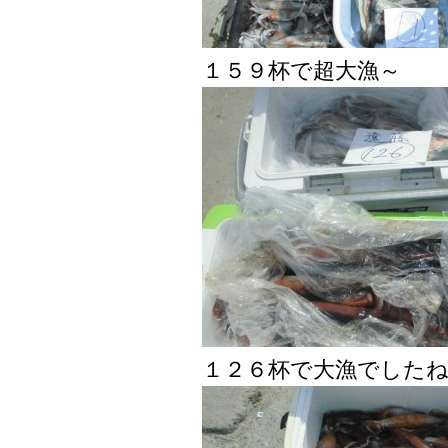
１５９杯で超大漁～
１２６杯で大漁でした