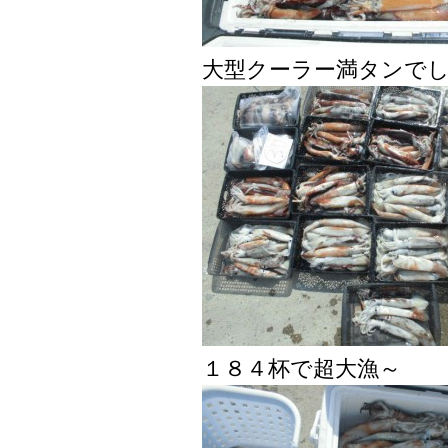
大型クーラー満タンで
１８４杯で超大漁～