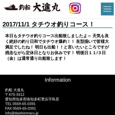
2017/11/1 タチウオ釣りコース！
本日もタチウオ釣りコース出船致しましたよ～ 天気も良
く絶好の釣り日和でタチウオ爆釣！！ 良型揃いで皆様大
満足でしたね！ 明日も出船！！と言いたいところですが
残念ながら定休日となりお休みです！ 明後日１１/３日
（金）は通常通り出船致します！
Information
釣船 大進丸
〒470-3412
愛知県知多郡南知多町豊浜字鳥居
TEL 0569-65-0391
FAX 0569-65-0391
info@daishinmaru.jp