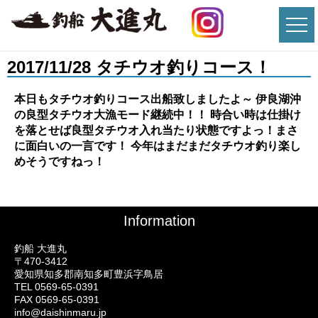
2017/11/28 タチウオ釣りコース！
本日もタチウオ釣りコース出船致しましたよ～ 伊良湖沖
の良型タチウオ大漁モード継続中！！ 時合い時は仕掛け
を落とせば良型タチウオ入れ当たり状態ですよっ！まさ
に面白いの一言です！ 今年はまだまだタチウオ釣り楽し
めそうですねっ！
Information
釣船 大進丸
〒470-3412
愛知県知多郡南知多町豊浜字鳥居
TEL 0569-65-0391
FAX 0569-65-0391
info@daishinmaru.jp