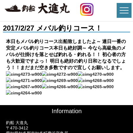
2017/2/27 メバル釣りコース！
本日もメバル釣りコース出船致しましたよ～ 連日一番の
安定メバル釣りコース本日も絶好調～ 今なら高級魚のメ
バルが仕掛けを落とせば釣れる・釣れる！！ 初心者の方
も大歓迎ですよっ！ 明日も絶好の釣り日和となるでしょ
う！！まだまだ空き多数ですので宜しくお願いします。
Information
釣船 大進丸
〒470-3412