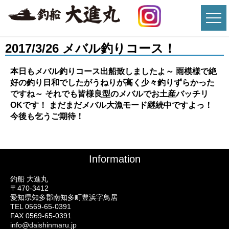
2017/3/26 メバル釣りコース！
本日もメバル釣りコース出船致しましたよ～ 雨模様で絶
好の釣り日和でしたがうねりが高く少々釣りずらかった
ですね～ それでも皆様良型のメバルでお土産バッチリ
OKです！ まだまだメバル大漁モード継続中ですよっ！
今後も乞うご期待！
Information
釣船 大進丸
〒470-3412
愛知県知多郡南知多町豊浜字鳥居
TEL 0569-65-0391
FAX 0569-65-0391
info@daishinmaru.jp