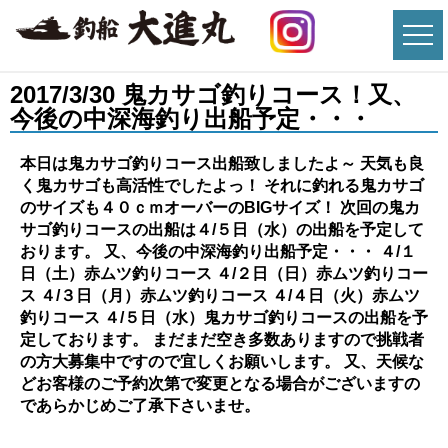
2017/3/30 鬼カサゴ釣りコース！又、
今後の中深海釣り出船予定・・・
本日は鬼カサゴ釣りコース出船致しましたよ～ 天気も良
く鬼カサゴも高活性でしたよっ！ それに釣れる鬼カサゴ
のサイズも４０ｃｍオーバーのBIGサイズ！ 次回の鬼カ
サゴ釣りコースの出船は４/５日（水）の出船を予定して
おります。
又、今後の中深海釣り出船予定・・・ ４/１
日（土）赤ムツ釣りコース
４/２日（日）赤ムツ釣りコー
ス ４/３日（月）赤ムツ釣りコース ４/４日（火）赤ムツ
釣りコース ４/５日（水）鬼カサゴ釣りコースの出船を予
定しております。 まだまだ空き多数ありますので挑戦者
の方大募集中ですので宜しくお願いします。 又、天候な
どお客様のご予約次第で変更となる場合がございますの
であらかじめご了承下さいませ。