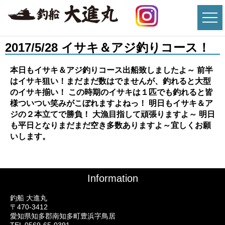
2017/5/28 イサキ＆アジ釣りコース！
本日もイサキ＆アジ釣りコース出船致しましたよ～ 前半
はイサキ狙い！まだまだ数はでませんが、釣れると大型
のイサキ揃い！
この時期のイサキは１匹でも釣れると皆
様ついつい笑みがこぼれますよねっ！ 明日もイサキ＆ア
ジの２本立てで勝負！ 大漁目指して頑張りますよ～ 明日
も平日となりまだまだ空き多数ありますよ～宜しくお願
いします。
Information
釣船 大進丸
〒470-3412
愛知県知多郡南知多町豊浜字鳥居