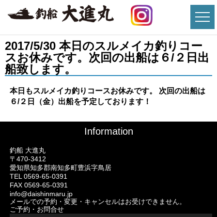
2017/5/30 本日のスルメイカ釣りコー
スお休みです。次回の出船は６/２日出
船致します。
本日もスルメイカ釣りコースお休みです。 次回の出船は
６/２日（金）出船を予定しております！
Information
釣船 大進丸
〒470-3412
愛知県知多郡南知多町豊浜字鳥居
TEL 0569-65-0391
FAX 0569-65-0391
info@daishinmaru.jp
メールでの予約・変更・キャンセルはお受けできません。
ご予約・お問合せ