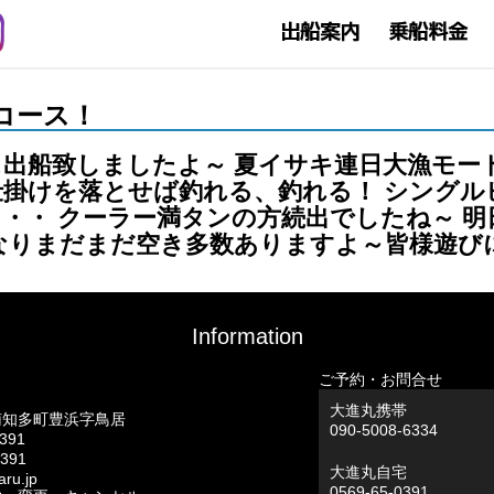
釣りコース！
出船致しましたよ～ 夏イサキ連日大漁モー
掛けを落とせば釣れる、釣れる！ シングル
・・ クーラー満タンの方続出でしたね～ 
となりまだまだ空き多数ありますよ～皆様遊び
Information
ご予約・お問合せ
大進丸携帯
南知多町豊浜字鳥居
090-5008-6334
0391
0391
大進丸自宅
ru.jp
0569-65-0391