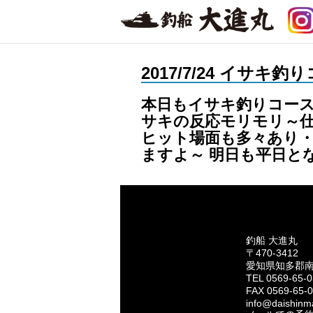
2017/7/24 イサキ
本日もイサキ釣りコース
サキの反応モリモリ～仕
ヒット場面も多々あり・
ますよ～ 明日も平日
釣船 大進丸
〒470-3412
愛知県知多郡
TEL 0569-65-
FAX 0569-65-
info@daishinma