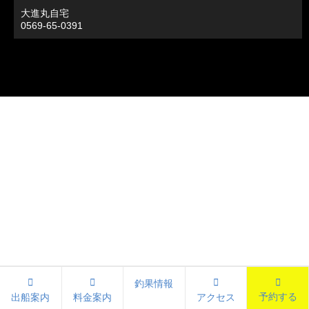
大進丸自宅
0569-65-0391
釣果情報
予約する
出船案内
料金案内
アクセス