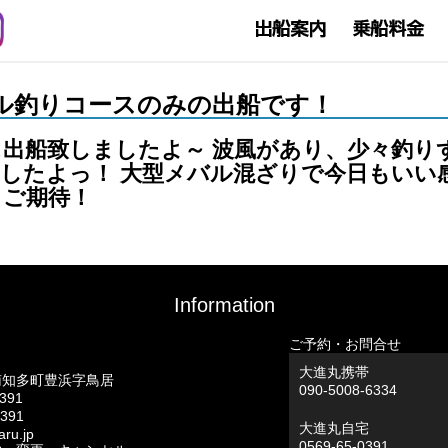
もメバル釣りコースのみの出船です！
出船致しましたよ～ 波風があり、少々釣り
したよっ！ 大型メバル混ざりで今日もいい
うご期待！
Information
ご予約・お問合せ
大進丸携帯
南知多町豊浜字鳥居
090-5008-6334
0391
0391
大進丸自宅
ru.jp
0569-65-0391