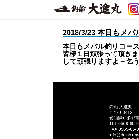
2018/3/23 本日
本日もメバル釣りコース
皆様１日頑張って頂きま
して頑張りますよ～乞
釣船 大進丸
〒470-3412
愛知県知多郡
TEL 0569-65-
FAX 0569-65-
info@daishinma