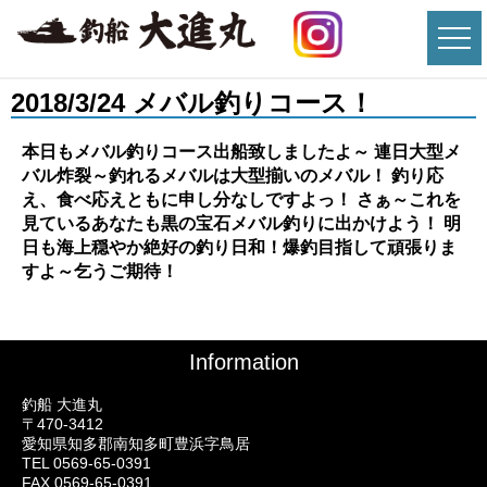
2018/3/24 メバル釣りコース！
本日もメバル釣りコース出船致しましたよ～ 連日大型メ
バル炸裂～釣れるメバルは大型揃いのメバル！ 釣り応
え、食べ応えともに申し分なしですよっ！ さぁ～これを
見ているあなたも黒の宝石メバル釣りに出かけよう！ 明
日も海上穏やか絶好の釣り日和！爆釣目指して頑張りま
すよ～乞うご期待！
Information
釣船 大進丸
〒470-3412
愛知県知多郡南知多町豊浜字鳥居
TEL 0569-65-0391
FAX 0569-65-0391