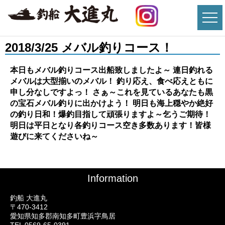
2018/3/25 メバル釣りコース！
本日もメバル釣りコース出船致しましたよ～ 連日釣れる
メバルは大型揃いのメバル！ 釣り応え、食べ応えともに
申し分なしですよっ！ さぁ～これを見ているあなたも黒
の宝石メバル釣りに出かけよう！ 明日も海上穏やか絶好
の釣り日和！爆釣目指して頑張りますよ～乞うご期待！
明日は平日となり各釣りコース空き多数あります！皆様
遊びに来てくださいね～
Information
釣船 大進丸
〒470-3412
愛知県知多郡南知多町豊浜字鳥居