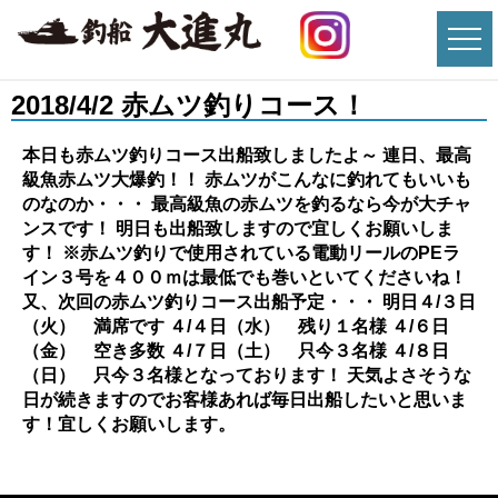
2018/4/2 赤ムツ釣りコース！
本日も赤ムツ釣りコース出船致しましたよ～ 連日、最高
級魚赤ムツ大爆釣！！ 赤ムツがこんなに釣れてもいいも
のなのか・・・ 最高級魚の赤ムツを釣るなら今が大チャ
ンスです！ 明日も出船致しますので宜しくお願いしま
す！ ※赤ムツ釣りで使用されている電動リールのPEラ
イン３号を４００ｍは最低でも巻いといてくださいね！
又、次回の赤ムツ釣りコース出船予定・・・
明日４/３日
（火） 満席です ４/４日（水） 残り１名様 ４/６日
（金） 空き多数 ４/７日（土） 只今３名様 ４/８日
（日） 只今３名様となっております！ 天気よさそうな
日が続きますのでお客様あれば毎日出船したいと思いま
す！宜しくお願いします。