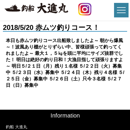
2018/5/20 赤ムツ釣りコース！
本日も赤ムツ釣りコース出船致しましたよ～
朝から爆風
～！波風あり棚がとりずらい中、皆様頑張って釣ってく
れましたよ～ 最大１，５㎏を頭に平均にサイズ抜群でし
た！ 明日は絶好の釣り日和！大漁目指して頑張りますよ
～ 明日５/２１日（月）残り１名様 ５/２２日（火）募集
中 ５/２３日（水）募集中 ５/２４日（木）残り４名様 ５/
２５日（金）募集中 ５/２６日（土）只今３名様
５/２７
日（日）募集中
Information
釣船 大進丸