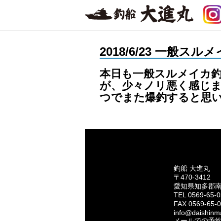
2018/6/23 一般ス
本日も一般スルメイカ釣
が、少々ノリ悪く感じま
つでまた爆釣すると思い
釣船 大進丸
〒470-3412
愛知県知多郡
TEL 0569-65-
FAX 0569-65-
info@daishinma
メールでの予