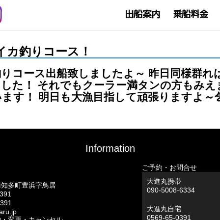
ルメイカ釣りコース！
りコース出船致しましたよ～ 昨日同様群れ
した！ それでもクーラー満タンの方もみえ
ます！ 明日も大漁目指して頑張りますよ～
Information
ご予約・お問合せ
大進丸携帯
南知多町豊浜字鳥居
090-5008-6334
0391
0391
大進丸自宅
ru.jp
0569-65-0391
約・変更・キャンセル