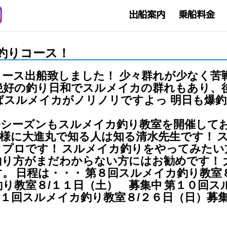
イカ釣りコース！
ース出船致しました！ 少々群れが少なく苦
絶好の釣り日和でスルメイカの群れもあり、
ばスルメイカがノリノリですよっ 明日も爆
今シーズンもスルメイカ釣り教室を開催して
様に大進丸で知る人は知る清水先生です！
メプロです！
スルメイカ釣りをやってみたい
釣り方がまだわからない方にはお勧めです！
す。
日程は・・・
第８回スルメイカ釣り教室
り教室８/１１日（土） 募集中
第１０回ス
１回スルメイカ釣り教室８/２６日（日）募