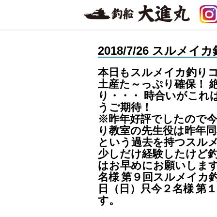
2018/7/26 スルメ
本日もスルメイカ釣りコ
土産た～っぷり確保！ 
り・・・ 時合いがこれ
うご期待！
※昨年好評でしたので
り教室の先生役は昨年同
という過去を持つスル
少しだけ経験したけど
はお早めにお願いしま
名様
第９回スルメイカ釣
日（日）只今２名様
第１
す。