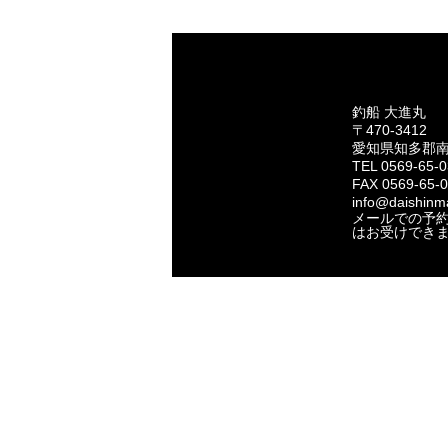
釣船 大進丸
〒470-3412
愛知県知多郡
TEL 0569-65-
FAX 0569-65-
info@daishinma
メールでの予
はお受けでき