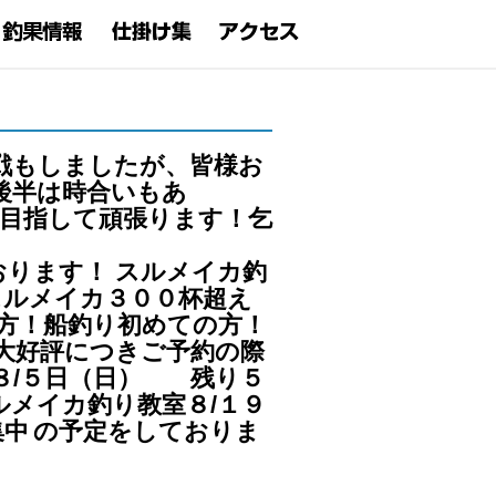
戦もしましたが、皆様お
後半は時合いもあ
釣目指して頑張ります！乞
おります！
スルメイカ釣
スルメイカ３００杯超え
方！船釣り初めての方！
大好評につきご予約の際
８/５日（日） 残り５
ルメイカ釣り教室８/１９
集中
の予定をしておりま