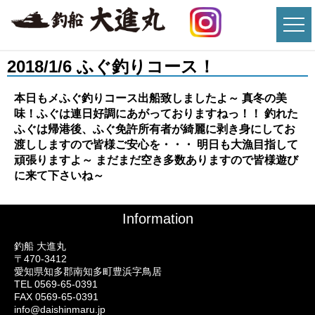
2018/1/6 ふぐ釣りコース！
本日もメふぐ釣りコース出船致しましたよ～ 真冬の美
味！ふぐは連日好調にあがっておりますねっ！！ 釣れた
ふぐは帰港後、ふぐ免許所有者が綺麗に剥き身にしてお
渡ししますので皆様ご安心を・・・ 明日も大漁目指して
頑張りますよ～ まだまだ空き多数ありますので皆様遊び
に来て下さいね～
Information
釣船 大進丸
〒470-3412
愛知県知多郡南知多町豊浜字鳥居
TEL 0569-65-0391
FAX 0569-65-0391
info@daishinmaru.jp