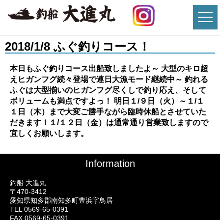
2018/1/8 ふぐ釣りコース！
本日もふぐ釣りコース出船致しましたよ～ 大型のキロ超
えヒガンフグ続々登場で連日大漁モード継続中～ 釣れる
ふぐは大型揃いのヒガンフグ尽くしで釣り応え、そして
ボリュームも満点ですよっ！ 明日１/９日（火）～１/１
１日（木）まで大変ご勝手ながら臨時休船とさせていた
だきます！１/１２日（金）は通常通り営業致しますので
宜しくお願いします。
Information
釣船 大進丸
〒470-3412
愛知県知多郡南知多町豊浜字鳥居
TEL 0569-65-0391
FAX 0569-65-0391