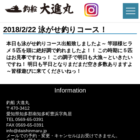
2018/2/22 泳がせ釣りコース！
本日も泳がせ釣りコース出船致しましたよ～ 竿頭様ヒラ
メ５匹を頭に絶好調で釣れましたよ！！ この時期に５匹
はお見事ですねっ！ この調子で明日も大漁～といきたい
ですね！ 明日も平日となりまだまだ空き多数ありますよ
～皆様遊びに来てくださいねっ！
Information
釣船 大進丸
〒470-3412
愛知県知多郡南知多町豊浜字鳥居
TEL 0569-65-0391
FAX 0569-65-0391
info@daishinmaru.jp
メールでの予約・変更・キャンセルはお受けできません。