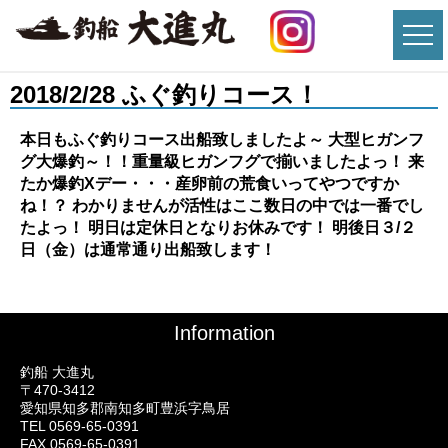
2018/2/28 ふぐ釣りコース！
本日もふぐ釣りコース出船致しましたよ～ 大型ヒガンフ
グ大爆釣～！！重量級ヒガンフグで揃いましたよっ！ 来
たか爆釣Xデー・・・産卵前の荒食いってやつですか
ね！？ わかりませんが活性はここ数日の中では一番でし
たよっ！ 明日は定休日となりお休みです！ 明後日３/２
日（金）は通常通り出船致します！
Information
釣船 大進丸
〒470-3412
愛知県知多郡南知多町豊浜字鳥居
TEL 0569-65-0391
FAX 0569-65-0391