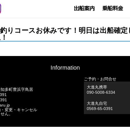
の泳がせ釣りコースお休みです！明日は出船
ね！
Information
ご予約・お問合せ
大進丸携帯
南知多町豊浜字鳥居
090-5008-6334
0391
0391
大進丸自宅
ru.jp
0569-65-0391
約・変更・キャンセル
ません。