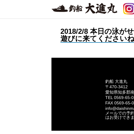
2018/2/8 本日
遊びに来てください
釣船 大進丸
〒470-3412
愛知県知多郡
TEL 0569-65-
FAX 0569-65-
info@daishinma
メールでの予
はお受けでき