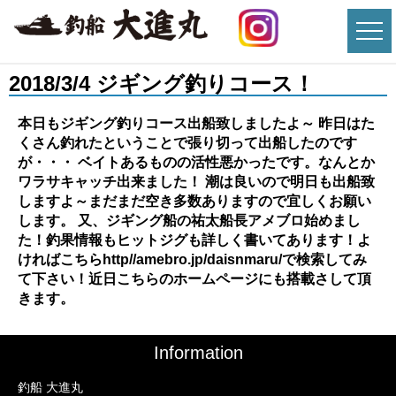
2018/3/4 ジギング釣りコース！
本日もジギング釣りコース出船致しましたよ～ 昨日はた
くさん釣れたということで張り切って出船したのです
が・・・ ベイトあるものの活性悪かったです。なんとか
ワラサキャッチ出来ました！ 潮は良いので明日も出船致
しますよ～まだまだ空き多数ありますので宜しくお願い
します。 又、ジギング船の祐太船長アメブロ始めまし
た！釣果情報もヒットジグも詳しく書いてあります！よ
ければこちらhttp//amebro.jp/daisnmaru/で検索してみ
て下さい！近日こちらのホームページにも搭載さして頂
きます。
Information
釣船 大進丸