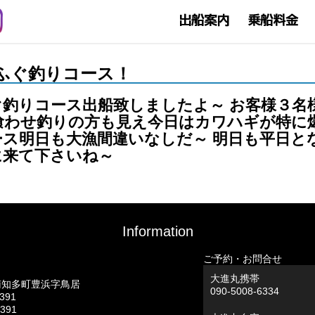
ギ＆ふぐ釣りコース！
釣りコース出船致しましたよ～ お客様３名
喰わせ釣りの方も見え今日はカワハギが特に
ス明日も大漁間違いなしだ～ 明日も平日と
に来て下さいね～
Information
ご予約・お問合せ
大進丸携帯
南知多町豊浜字鳥居
090-5008-6334
0391
0391