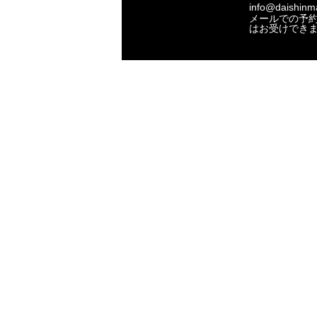
info@daishinma
メールでの予
はお受けでき