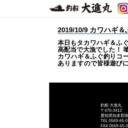
2019/10/9 カワハ
本日もタカワハギ＆ふぐ
高配当で大漁でした！ 
カワハギ＆ふぐ釣りコー
ありますので皆様遊び
釣船 大進丸
〒470-3412
愛知県知多郡
TEL 0569-65-
FAX 0569-65-