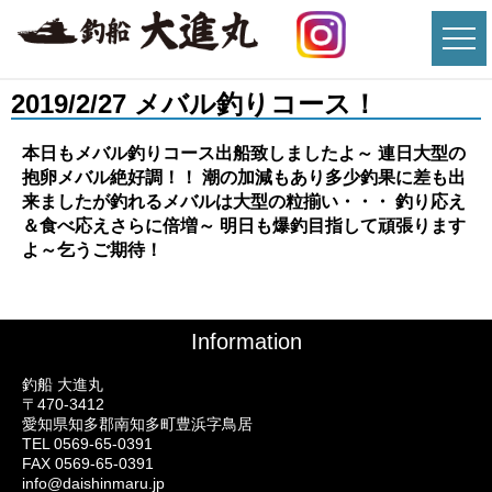
2019/2/27 メバル釣りコース！
本日もメバル釣りコース出船致しましたよ～ 連日大型の
抱卵メバル絶好調！！ 潮の加減もあり多少釣果に差も出
来ましたが釣れるメバルは大型の粒揃い・・・ 釣り応え
＆食べ応えさらに倍増～ 明日も爆釣目指して頑張ります
よ～乞うご期待！
Information
釣船 大進丸
〒470-3412
愛知県知多郡南知多町豊浜字鳥居
TEL 0569-65-0391
FAX 0569-65-0391
info@daishinmaru.jp