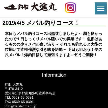
2019/4/5 メバル釣りコース！
本日もメバル釣りコース出船致しましたよ～ 潮も良かっ
たので１日じっくりメバル狙いでの操業です！ 魚影はあ
るものの少々メバル食い渋り～ それでも釣れると大型の
粒揃いで皆様強烈な引き味を堪能～ 明日も狙おう！夢の
尺メバル！爆釣目指して頑張りますよ～乞うご期待！
Information
釣船 大進丸
〒470-3412
愛知県知多郡南知多町豊浜字鳥居
TEL 0569-65-0391
FAX 0569-65-0391
info@daishinmaru.jp