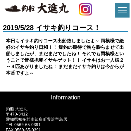
2019/5/28 イサキ釣りコース！
本日もイサキ釣りコース出船致しましたよ～
雨模様で絶
好のイサキ釣り日和！！ 爆釣の期待で胸を膨らませて出
船しましたが、まだまだでしたね！ それでも雨模様とい
うことで皆様抱卵イサキゲット！！ イサキはお一人様２
～４匹あがりましたね！ まだまだイサキ釣りは今からが
本番ですよ～
Information
釣船 大進丸
〒470-3412
愛知県知多郡南知多町豊浜字鳥居
TEL 0569-65-0391
FAX 0569-65-0391