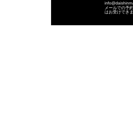
info@daishinma
メールでの予
はお受けでき