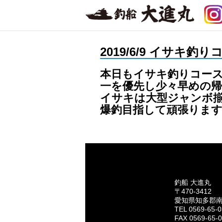
2019/6/9 イサキ釣
本日もイサキ釣りコース
一を優先し少々早めの帰
イサキは大型ジャンボ揃
爆釣目指して頑張りま
釣船 大進丸
〒470-3412
愛知県知多郡
TEL 0569-65-
FAX 0569-65-