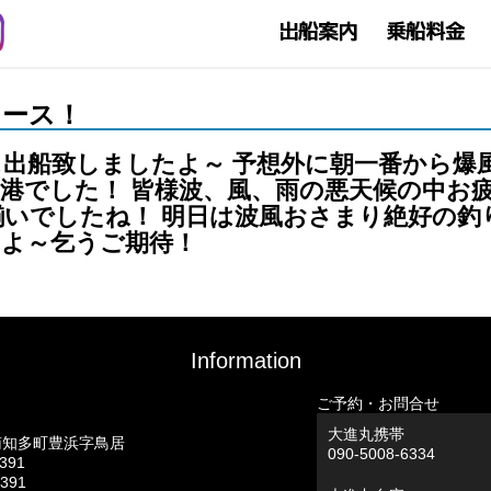
りコース！
出船致しましたよ～ 予想外に朝一番から爆
港でした！ 皆様波、風、雨の悪天候の中お疲
いでしたね！ 明日は波風おさまり絶好の釣
すよ～乞うご期待！
Information
ご予約・お問合せ
大進丸携帯
南知多町豊浜字鳥居
090-5008-6334
0391
0391