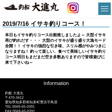
2019/7/16 イサキ釣りコース！
本日もイサキ釣りコース出船致しましたよ～ 大型イサキ
再び釣れだす・・・ 大型のイサキが盛り盛り大漁モード
全開！！ イサキの強烈な引き味、スリル感がやみつきに
なりますね！ 釣って楽しい、食べて美味しいイサキ釣り
コース明日もまだまだ空き多数ありますので皆様遊びに
来て下さいね～
Information
釣船 大進丸
〒470-3412
愛知県知多郡南知多町豊浜字鳥居
TEL 0569-65-0391
FAX 0569-65-0391