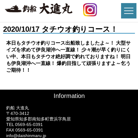
2020/10/17 タチウオ釣りコース！
本日もタチウオ釣りコース出船致しましたよ～！ 大型サ
イズを求めて伊良湖沖へ一直線！ 少々潮が早く釣りにく
い中、本日もタチウオ絶好調で釣れておりますね！ 明日
も伊良湖沖へ一直線！ 爆釣目指して頑張りますよ～乞う
ご期待！！
Information
釣船 大進丸
〒470-3412
愛知県知多郡南知多町豊浜字鳥居
TEL 0569-65-0391
FAX 0569-65-0391
info@daishinmaru.jp