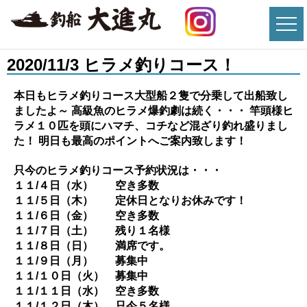
2020/11/3 ヒラメ釣りコース！
本日もヒラメ釣りコース大型船２隻で分乗して出船致し
ましたよ～ 高級魚のヒラメ爆釣劇は続く・・・ 竿頭様ヒ
ラメ１０匹を頭にハマチ、コチなど混ざり釣れ盛りまし
た！ 明日も最高のポイントへご案内致します！
只今のヒラメ釣りコース予約状況は・・・
１１/４日（水） 空き多数
１１/５日（木） 定休日となりお休みです！
１１/６日（金） 空き多数
１１/７日（土） 残り１名様
１１/８日（日） 満席です。
１１/９日（月） 募集中
１１/１０日（火） 募集中
１１/１１日（水） 空き多数
１１/１２日（木） 只今５名様